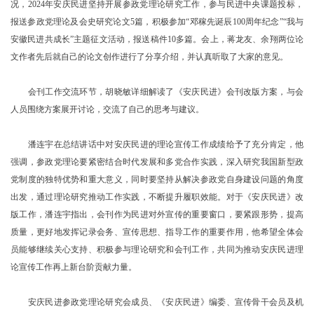
况，2024年安庆民进坚持开展参政党理论研究工作，参与民进中央课题投标，
报送参政党理论及会史研究论文5篇，积极参加“邓稼先诞辰100周年纪念”“我与
安徽民进共成长”主题征文活动，报送稿件10多篇。会上，蒋龙友、余翔两位论
文作者先后就自己的论文创作进行了分享介绍，并认真听取了大家的意见。
会刊工作交流环节，胡晓敏详细解读了《安庆民进》会刊改版方案，与会
人员围绕方案展开讨论，交流了自己的思考与建议。
潘连宇在总结讲话中对安庆民进的理论宣传工作成绩给予了充分肯定，他
强调，
参政党理论要紧密结合时代发展和多党合作实践，深入研究我国新型政
党制度的独特优势和重大意义，同时要坚持从解决参政党自身建设问题的角度
出发，通过理论研究推动工作实践，不断提升履职效能。对于《安庆民进》改
版工作，潘连宇指出，会刊作为民进对外宣传的重要窗口，要紧跟形势，提高
质量，更好地发挥记录会务、宣传思想、指导工作的重要作用，他希望全体会
员能够继续关心支持、积极参与理论研究和会刊工作，共同为推动安庆民进理
论宣传工作再上新台阶贡献力量。
安庆民进参政党理论研究会成员、《安庆民进》编委、宣传骨干会员及机