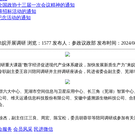
全国政协十三届一次会议精神的通知
题招标活动的通知
纪念活动的通知
来皖开展调研
浏览：1577 发布人：参政议政部 发布时间：2024/08
议政调研重大课题“数字经济促进现代产业体系建设，加快发展新质生产力”
专职副主委王容川陪同调研并主持
调研座谈会，民进省委会副主委、芜湖
六大中心、芜湖市空间信息与卫星应用中心、长三角（芜湖）智算中心
公司、维天运通信息科技股份有限公司、安徽中盛溯源生物科技公司、合
会。
徐杰，副主任江三良、周宏、陈宝松，委员胡蓉菲等陪同调研或参加有关
会服务
会员风采
民进微信