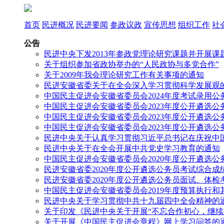
首页
民进概况
民进要闻
参政议政
宣传思想
组织工作
社
公告
民进中央下发2013年参政党理论研究课题并开展课
关于组织参加省政协举办的“人民政协与多党合作”
关于2009年我会理论研究工作有关事项的通知
民进安徽省委关于在全会深入学习贯彻科学发展观
中国民主促进会安徽省委员会2024年度考试录用
中国民主促进会安徽省委员会2023年度公开遴选
中国民主促进会安徽省委员会2023年度公开遴选
中国民主促进会安徽省委员会2023年度公开遴选
民进中央关于认真学习贯彻习近平总书记在庆祝中国
民进中央关于在全会开展中共党史学习教育的通知
中国民主促进会安徽省委员会2020年度公开遴选
民进安徽省委2020年度公开遴选公务员考试综合
民进安徽省委2020年度公开遴选公务员面试、体检
中国民主促进会安徽省委员会2019年度预算执行
民进中央关于学习贯彻中共十九届四中全会精神的
关于印发《民进中央关于开展“不忘合作初心，继续
关于开展《中国民主促进会章程》网上学习问答的