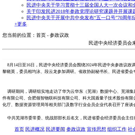
民进中央关于学习贯彻十三届全国人大一次会议和
关于印发民进2018年参政党理论研究课题并开展课
民进中央关于开展中共中央发布“五一口号”70周年
+更多
您当前的位置：首页 - 参政议政
民进中央经济委员会
8月14日至16日，民进中央经济委员会围绕2024年民进中央参政
黎晓英，委员相均泳、段云龙参加调研。省政协副秘书长、民进省委会
调研期间，调研组实地走访了华为云华东（芜湖）数据中心、芜湖集群
件有限公司、合肥领智物联科技有限公司、科大国盾量子技术股份有限
化厅、数据资源管理局等相关部门及数字行业会员企业代表召开了座谈
中共芜湖市委常委、统战部部长后名文，民进省委会经济委员会主任
首页
民进概况
民进要闻
参政议政
宣传思想
组织工作
社