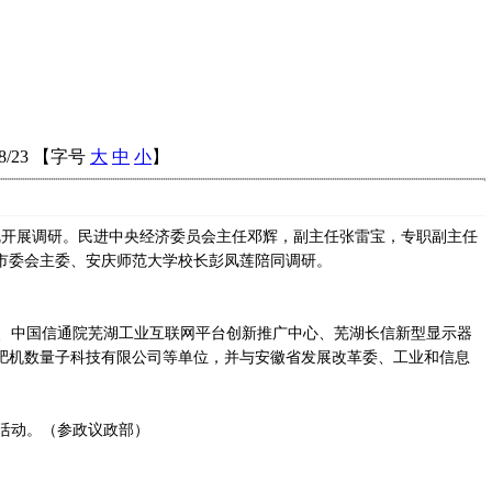
/23 【字号
大
中
小
】
来皖开展调研。民进中央经济委员会主任邓辉，副主任张雷宝，专职副主任
市委会主委、安庆师范大学校长彭凤莲陪同调研。
、中国信通院芜湖工业互联网平台创新推广中心、芜湖长信新型显示器
肥机数量子科技有限公司等单位，并与安徽省发展改革委、工业和信息
活动。（参政议政部）